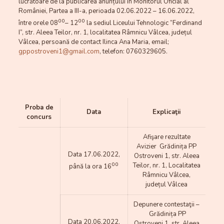
lucrătoare de la publicarea anunțului în Monitorul Oficial al
României, Partea a III-a, perioada 02.06.2022 – 16.06.2022,
00
00
între orele 08
– 12
la sediul Liceului Tehnologic ”Ferdinand
I”, str. Aleea Teilor, nr. 1, localitatea Râmnicu Vâlcea, județul
Vâlcea, persoană de contact Ilinca Ana Maria, email;
gppostroveni1@gmail.com
, telefon: 0760329605.
Proba de
Data
Explicaţii
concurs
Afişare rezultate
Avizier Grădinița PP
Data 17.06.2022,
Ostroveni 1, str. Aleea
00
Teilor, nr. 1, Localitatea
până la ora 16
Râmnicu Vâlcea,
județul Vâlcea
Depunere contestaţii –
Grădinița PP
Data 20.06.2022,
Ostroveni 1, str. Aleea