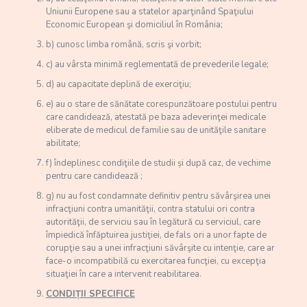
Uniunii Europene sau a statelor aparţinând Spaţiului
Economic European şi domiciliul în România;
b) cunosc limba română, scris şi vorbit;
c) au vârsta minimă reglementată de prevederile legale;
d) au capacitate deplină de exerciţiu;
e) au o stare de sănătate corespunzătoare postului pentru
care candidează, atestată pe baza adeverinţei medicale
eliberate de medicul de familie sau de unităţile sanitare
abilitate;
f) îndeplinesc condiţiile de studii și după caz, de vechime
pentru care candidează ;
g) nu au fost condamnate definitiv pentru săvârşirea unei
infracţiuni contra umanităţii, contra statului ori contra
autorităţii, de serviciu sau în legătură cu serviciul, care
împiedică înfăptuirea justiţiei, de fals ori a unor fapte de
corupţie sau a unei infracţiuni săvârşite cu intenţie, care ar
face-o incompatibilă cu exercitarea funcţiei, cu excepţia
situaţiei în care a intervenit reabilitarea.
CONDIȚII SPECIFICE