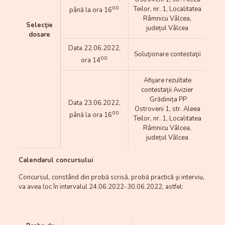
00
Teilor, nr. 1, Localitatea
până la ora 16
Râmnicu Vâlcea,
Selecţie
județul Vâlcea
dosare
Data 22.06.2022,
Soluţionare contestaţii
00
ora 14
Afişare rezultate
contestaţii Avizier
Grădinița PP
Data 23.06.2022,
Ostroveni 1, str. Aleea
00
până la ora 16
Teilor, nr. 1, Localitatea
Râmnicu Vâlcea,
județul Vâlcea
Calendarul concursului
Concursul, constând din probă scrisă, probă practică şi interviu,
va avea loc în intervalul 24.06.2022-30.06.2022, astfel: