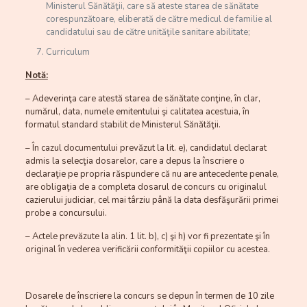
Ministerul Sănătăţii, care să ateste starea de sănătate
corespunzătoare, eliberată de către medicul de familie al
candidatului sau de către unităţile sanitare abilitate;
Curriculum
Notă:
– Adeverinţa care atestă starea de sănătate conţine, în clar,
numărul, data, numele emitentului şi calitatea acestuia, în
formatul standard stabilit de Ministerul Sănătăţii.
– În cazul documentului prevăzut la lit. e), candidatul declarat
admis la selecţia dosarelor, care a depus la înscriere o
declaraţie pe propria răspundere că nu are antecedente penale,
are obligaţia de a completa dosarul de concurs cu originalul
cazierului judiciar, cel mai târziu până la data desfăşurării primei
probe a concursului.
– Actele prevăzute la alin. 1 lit. b), c) şi h) vor fi prezentate şi în
original în vederea verificării conformităţii copiilor cu acestea.
Dosarele de înscriere la concurs se depun în termen de 10 zile