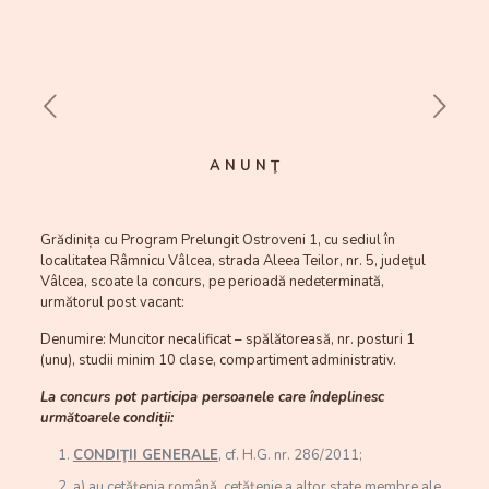
A N U N Ţ
Grădinița cu Program Prelungit Ostroveni 1, cu sediul în
localitatea Râmnicu Vâlcea, strada Aleea Teilor, nr. 5, județul
Vâlcea, scoate la concurs, pe perioadă nedeterminată,
următorul post vacant:
Denumire: Muncitor necalificat – spălătoreasă, nr. posturi 1
(unu), studii minim 10 clase, compartiment administrativ.
La concurs pot participa persoanele care îndeplinesc
următoarele
condiții:
CONDIŢII GENERALE
, cf. H.G. nr. 286/2011;
a) au cetăţenia română, cetăţenie a altor state membre ale