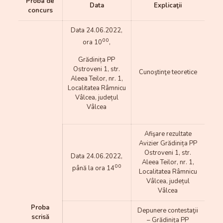
Proba de
Data
Explicaţii
concurs
Data 24.06.2022,
00
ora 10
,
Grădinița PP
Ostroveni 1, str.
Cunoştinţe teoretice
Aleea Teilor, nr. 1,
Localitatea Râmnicu
Vâlcea, județul
Vâlcea
Afişare rezultate
Avizier Grădinița PP
Ostroveni 1, str.
Data 24.06.2022,
Aleea Teilor, nr. 1,
00
până la ora 14
Localitatea Râmnicu
Vâlcea, județul
Vâlcea
Proba
Depunere contestaţii
scrisă
– Grădinița PP