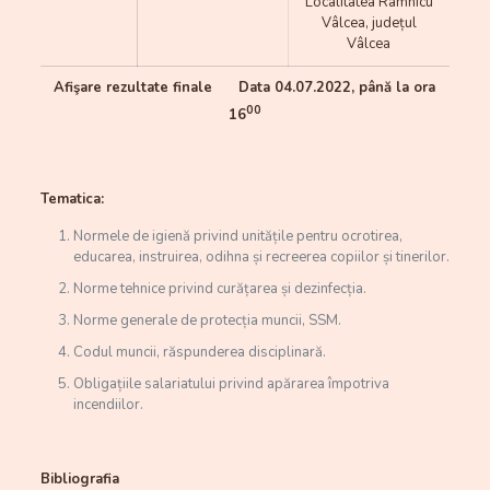
Localitatea Râmnicu
Vâlcea, județul
Vâlcea
Afişare rezultate finale Data 04.07.2022, până la ora
00
16
Tematica:
Normele de igienă privind unitățile pentru ocrotirea,
educarea, instruirea, odihna și recreerea copiilor și tinerilor.
Norme tehnice privind curățarea și dezinfecția.
Norme generale de protecția muncii, SSM.
Codul muncii, răspunderea disciplinară.
Obligațiile salariatului privind apărarea împotriva
incendiilor.
Bibliografia