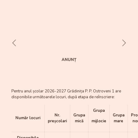
ANUNȚ
Pentru anul școlar 2026-2027 Grădinița P. P. Ostroveni 1 are
disponibile următoarele locuri, după etapa de reînscriere:
Grupa
Nr.
Grupa
Grupa
Pro
Număr locuri
preșcolari
mică
mijlocie
mare
no